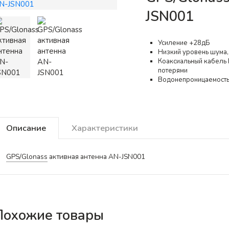
JSN001
Усиление +28дБ
Низкий уровень шума,
Коаксиальный кабель
потерями
Водонепроницаемость
Описание
Характеристики
GPS/Glonass
активная антенна AN-JSN001
Похожие товары