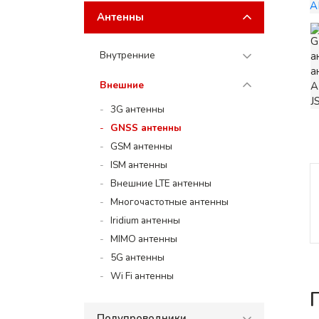
Антенны
Внутренние
Внешние
3G антенны
GNSS антенны
GSM антенны
ISM антенны
Внешние LTE антенны
Многочастотные антенны
Iridium антенны
MIMO антенны
5G антенны
Wi Fi антенны
Полупроводники