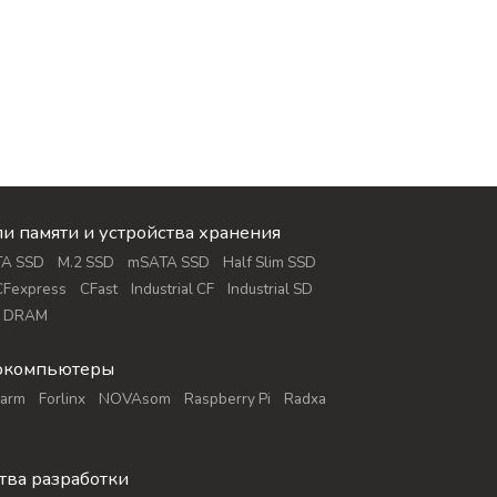
и памяти и устройства хранения
TA SSD
M.2 SSD
mSATA SSD
Half Slim SSD
CFexpress
CFast
Industrial CF
Industrial SD
и DRAM
окомпьютеры
yarm
Forlinx
NOVAsom
Raspberry Pi
Radxa
тва разработки