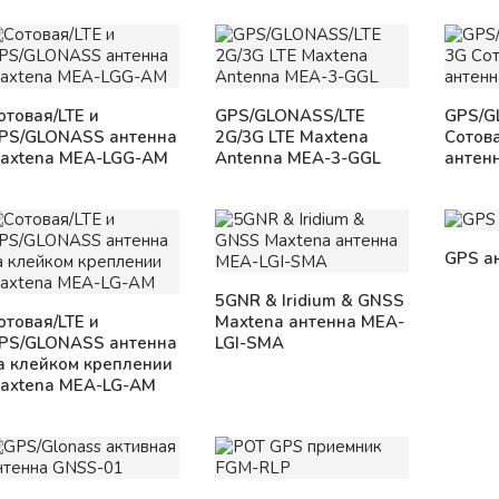
отовая/LTE и
GPS/GLONASS/LTE
GPS/G
PS/GLONASS антенна
2G/3G LTE Maxtena
Сотов
axtena MEA-LGG-AM
Antenna MEA-3-GGL
антен
GPS а
5GNR & Iridium & GNSS
отовая/LTE и
Maxtena антенна MEA-
PS/GLONASS антенна
LGI-SMA
а клейком креплении
axtena MEA-LG-AM