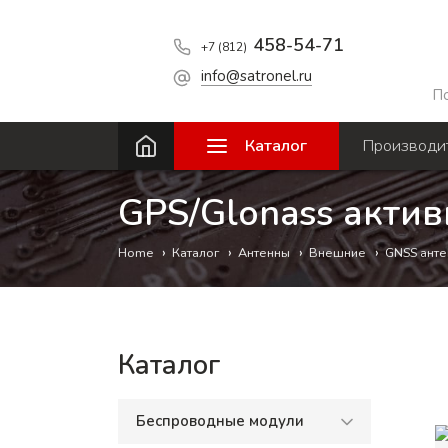
458-54-71
+7 (812)
info@satronel.ru
По
Каталог
Производи
GPS/Glonass акти
Каталог
Антенны
Внешние
GNSS ант
Home
Каталог
Беспроводные модули