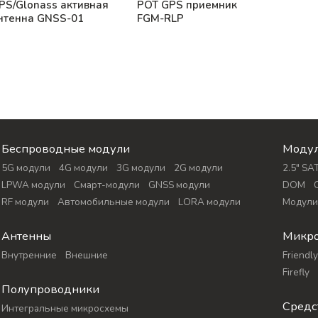
PS/Glonass активная
POT GPS приемник
нтенна GNSS-01
FGM-RLP
Беспроводные модули
Модул
5G модули
4G модули
3G модули
2G модули
2.5″ SA
LPWA модули
Смарт-модули
GNSS модули
DOM
RF модули
Автомобильные модули
LORA модули
Модул
Антенны
Микр
Внутренние
Внешние
Friendl
Firefly
Полупроводники
Средс
Интегральные микросхемы